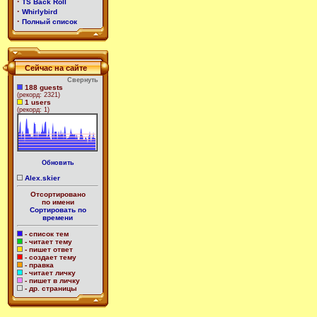
·
TS Back Roll
·
Whirlybird
·
Полный список
Сейчас на сайте
Свернуть
188 guests
(рекорд: 2321)
1 users
(рекорд: 1)
Обновить
Alex.skier
Отсортировано
по имени
Сортировать по
времени
- список тем
- читает тему
- пишет ответ
- создает тему
- правка
- читает личку
- пишет в личку
- др. страницы