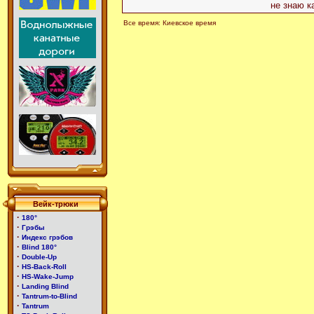
не знаю к
Все время: Киевское время
Вейк-трюки
·
180°
·
Грэбы
·
Индекс грэбов
·
Blind 180°
·
Double-Up
·
HS-Back-Roll
·
HS-Wake-Jump
·
Landing Blind
·
Tantrum-to-Blind
·
Tantrum