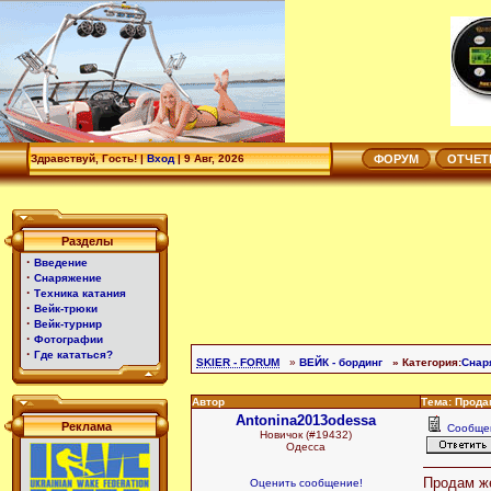
Здравствуй, Гость! |
Вход
|
9 Авг, 2026
ФОРУМ
ОТЧЕ
Разделы
·
Введение
·
Снаряжение
·
Техника катания
·
Вейк-трюки
·
Вейк-турнир
·
Фотографии
·
Где кататься?
SKIER - FORUM
»
ВЕЙК - бординг
» Категория:
Снар
Автор
Тема: Продам
Antonina2013odessa
Реклама
Сообще
Новичок (#19432)
Одесса
Продам же
Оценить сообщение!