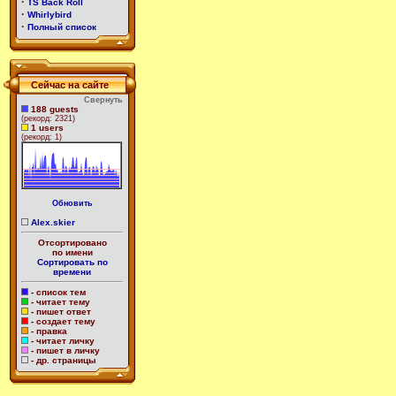
·
TS Back Roll
·
Whirlybird
·
Полный список
Сейчас на сайте
Свернуть
188 guests
(рекорд: 2321)
1 users
(рекорд: 1)
Обновить
Alex.skier
Отсортировано
по имени
Сортировать по
времени
- список тем
- читает тему
- пишет ответ
- создает тему
- правка
- читает личку
- пишет в личку
- др. страницы