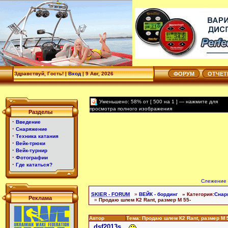
Здравствуй, Гость! |
Вход
|
9 Авг, 2026
ФОРУМ
ОТЧЕ
Уменьшено: 58% от [ 500 на 1 ] — нажмите для
просмотра полного изображения
Разделы
·
Введение
·
Снаряжение
·
Техника катания
·
Вейк-трюки
·
Вейк-турнир
·
Фотографии
·
Где кататься?
Слежение 
SKIER - FORUM
»
ВЕЙК - бординг
» Категория:
Снар
Реклама
»
Продаю шлем К2 Rant, размер М 55-
Автор
Тема: Продаю шлем К2 Rant, размер М 
dsf2013s