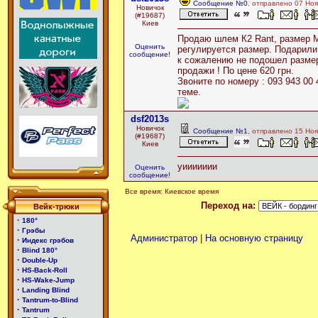
Сообщение №0
, отправлено 07 Ноя
Новичок
(#19687)
Киев
Продаю шлем К2 Rant, размер М
Оценить
регулируется размер. Подарили
сообщение!
к сожалению не подошел размер
продажи ! По цене 620 грн.
Звоните по номеру : 093 943 00
теме.
dsf2013s
Новичок
Сообщение №1
, отправлено 15 Ноя
(#19687)
Киев
уиииииии
Оценить
сообщение!
Все время: Киевское время
Переход на:
Вейк-трюки
·
180°
·
Грэбы
Администратор
|
На основную страницу
·
Индекс грэбов
·
Blind 180°
·
Double-Up
·
HS-Back-Roll
·
HS-Wake-Jump
·
Landing Blind
·
Tantrum-to-Blind
·
Tantrum