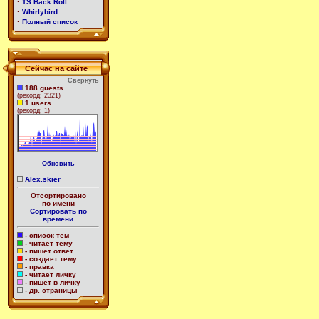
·
TS Back Roll
·
Whirlybird
·
Полный список
Сейчас на сайте
Свернуть
188 guests
(рекорд: 2321)
1 users
(рекорд: 1)
Обновить
Alex.skier
Отсортировано
по имени
Сортировать по
времени
- список тем
- читает тему
- пишет ответ
- создает тему
- правка
- читает личку
- пишет в личку
- др. страницы