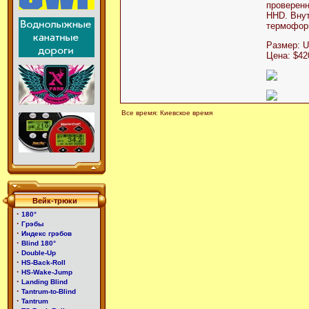
проверенн
HHD. Внут
термоформ
Размер: U
Цена: $42
Все время: Киевское время
Вейк-трюки
·
180°
·
Грэбы
·
Индекс грэбов
·
Blind 180°
·
Double-Up
·
HS-Back-Roll
·
HS-Wake-Jump
·
Landing Blind
·
Tantrum-to-Blind
·
Tantrum