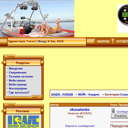
Здравствуй, Гость! |
Вход
|
8 Авг, 2026
ФОРУМ
ОТЧЕ
Разделы
·
Введение
·
Снаряжение
·
Техника катания
·
Вейк-трюки
·
Вейк-турнир
·
Фотографии
·
Где кататься?
SKIER - FORUM
»
ВЕЙК - бординг
» Категория:
Снар
Автор
Тема: Прода
vkovalenko
Реклама
Сообще
Новичок (#20505)
Киев
Переделан
Оценить сообщение!