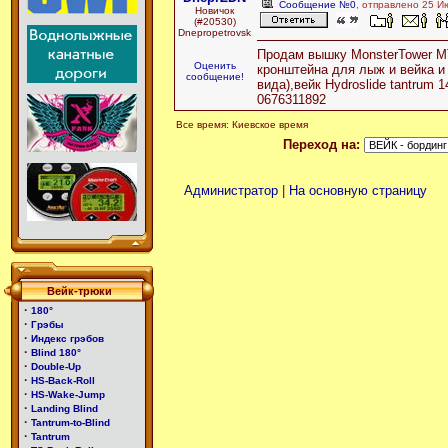
Сообщение №0
, отправлено 25 И
Новичок
(#20530)
Dnepropetrovsk
Продам вышку MonsterTower МТ
Оценить
кронштейна для лыж и вейка и
сообщение!
вида),вейк Hydroslide tantrum 1
0676311892
Все время: Киевское время
Переход на:
Администратор
|
На основную страницу
Вейк-трюки
·
180°
·
Грэбы
·
Индекс грэбов
·
Blind 180°
·
Double-Up
·
HS-Back-Roll
·
HS-Wake-Jump
·
Landing Blind
·
Tantrum-to-Blind
·
Tantrum