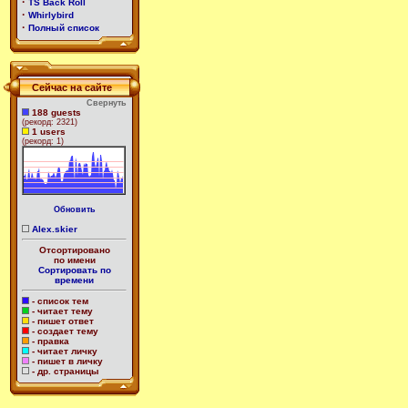
·
TS Back Roll
·
Whirlybird
·
Полный список
Сейчас на сайте
Свернуть
188 guests
(рекорд: 2321)
1 users
(рекорд: 1)
Обновить
Alex.skier
Отсортировано
по имени
Сортировать по
времени
- список тем
- читает тему
- пишет ответ
- создает тему
- правка
- читает личку
- пишет в личку
- др. страницы