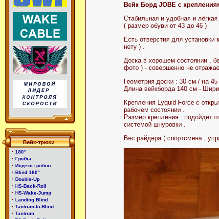
Вейк Борд JOBE с креплениями 
Стабильная и удобная и лёгкая
( размер обуви от 43 до 46 )
Есть отверстия для установки к
нету ) .
Доска в хорошем состоянии , бе
фото ) - совершенно не отражае
Геометрия доски : 30 см / на 45
Длина вейкборда 140 см - Шири
Крепления Lyquid Force с откр
рабочем состоянии .
Размер крепления : подойдёт о
системой шнуровки .
Вес райдера ( спортсмена , упр
Вейк-трюки
·
180°
·
Грэбы
·
Индекс грэбов
·
Blind 180°
·
Double-Up
·
HS-Back-Roll
·
HS-Wake-Jump
·
Landing Blind
·
Tantrum-to-Blind
·
Tantrum