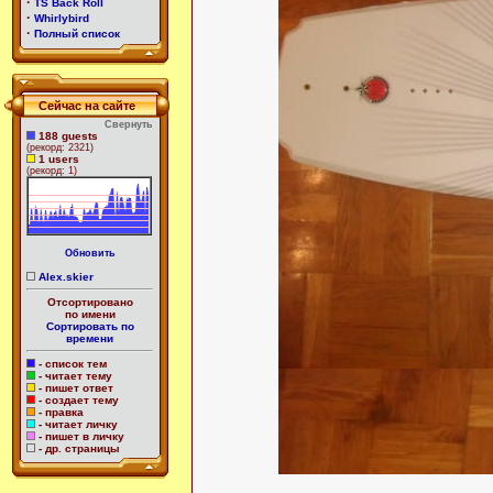
·
TS Back Roll
·
Whirlybird
·
Полный список
Сейчас на сайте
Свернуть
188 guests
(рекорд: 2321)
1 users
(рекорд: 1)
Обновить
Alex.skier
Отсортировано
по имени
Сортировать по
времени
- список тем
- читает тему
- пишет ответ
- создает тему
- правка
- читает личку
- пишет в личку
- др. страницы