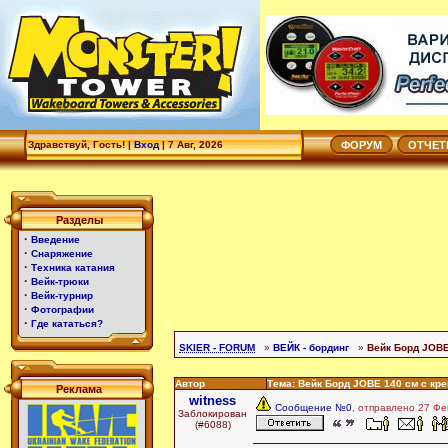
Здравствуй, Гость! |
Вход
|
7 Авг, 2026
ФОРУМ
ОТЧЕ
Разделы
·
Введение
·
Снаряжение
·
Техника катания
·
Вейк-трюки
·
Вейк-турнир
·
Фотографии
·
Где кататься?
SKIER - FORUM
»
ВЕЙК - бординг
»
Вейк Борд JOBE
Автор
Тема: Вейк Борд JOBE 140 см с кр
Реклама
witness
Сообщение №0
, отправлено 27 Фе
Заблокирован
(#6088)