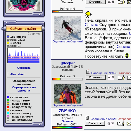
Харьков
Рейтинг: 6
Не-а, справа ничего нет,
Ссылка
Смущают только 
Сейчас на сайте
45 градусов. В приближе
смахивают на трещины:
Свернуть
188 guests
Есть ещё фото, сделанно
(рекорд: 2321)
Оценить сообщение!
фонариком внутри ботинк
1 users
(рекорд: 1)
просвечивается):
Ссылка
Формировала в Киеве.
Посоветуйте как быть
gazzpar
Завсегдатай (#19424)
Обновить
Mariupol
Сообщение №828
, отправл
Alex.skier
Рейтинг: 9
Отсортировано
по имени
Знаешь, как пишут продв
Сортировать по
времени
сети? Успагойся!!! Это н
сезона и не делай себе н
- список тем
- читает тему
- пишет ответ
Оценить сообщение!
- создает тему
- правка
ZBISHKO
- читает личку
Завсегдатай (#6127)
- пишет в личку
Хорьков
Сообщение №829
, отправл
- др. страницы
Отчеты
Рейтинг: 6074