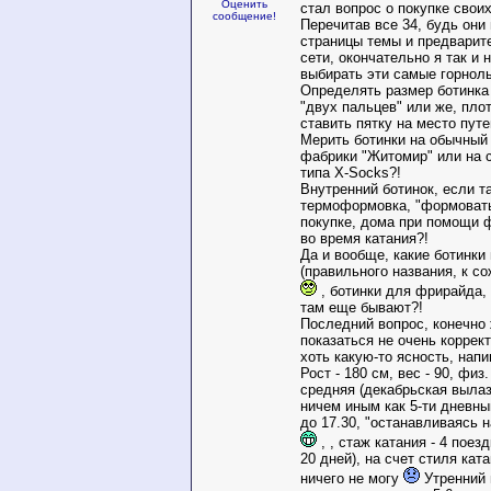
Оценить
стал вопрос о покупке свои
сообщение!
Перечитав все 34, будь они 
страницы темы и предварит
сети, окончательно я так и 
выбирать эти самые горнолы
Определять размер ботинка
"двух пальцев" или же, пло
ставить пятку на место пут
Мерить ботинки на обычный 
фабрики "Житомир" или на 
типа Х-Socks?!
Внутренний ботинок, если 
термоформовка, "формовать
покупке, дома при помощи 
во время катания?!
Да и вообще, какие ботинки
(правильного названия, к с
, ботинки для фрирайда,
там еще бывают?!
Последний вопрос, конечно
показаться не очень коррек
хоть какую-то ясность, напи
Рост - 180 см, вес - 90, физ.
средняя (декабрьская выла
ничем иным как 5-ти дневны
до 17.30, "останавливаясь н
, , стаж катания - 4 поез
20 дней), на счет стиля кат
ничего не могу
Утренний 