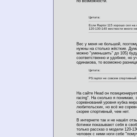
по возможности.
Цитата:
Если Raptor 115 хорошо сел на 
120-130-140 жесткости много н
Вес у меня не большой, поэтому
нужны на столько жёсткие. Дума
можно "уменьшить" до 105) буду
соответственно и удобнее, но у
одинакова, то возможно разниц
Цитата:
PS:raptor не совсем спортивный
На сайте Head он позиционирует
racing". На сколько я понимаю, 
соревнований уровня кубка мира
любительских, но всё же соревн
скорее спортивный, чем нет.
В интернете так и не нашёл отзы
ботинки показывают себя в сво
только рассказ о модели 120-1
человек с ними ноги себе "помуч