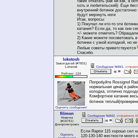
таких откатать (как ни как, а бо
хоть и любительский). Еще бесп
внутренний ботинок достаточно 
будут мерзнуть ноги.
Итак, вопросы:
1) Покупал ли кто-то эти ботинк
катания? Если да, то как они с
+/- можете отметить? Обращали
2) Какие можете посоветовать в
ботинки с узкой колодкой, но не
Любые советы приветствуются
Спасибо.
lokotosh
Завсегдатай (#7851)
Luhansk
Сообщение №841
, отправл
Рейтинг: 124
Попробуйте Rossignol Rad
нормальная цена( в район
колодка, отлично подходя
Комфортное катание весь
ботинок теплый(проверен
Оценить сообщение!
filimon
Сообщение №842
, отправлено 0
Новичок
(#19761)
Днепропетровск
Если Raptor 115 хорошо сел н
Оценить
120-130-140 жесткости много 
сообщение!