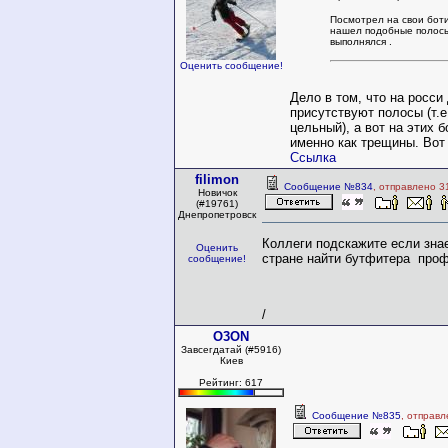
Посмотрел на свои боти
нашел подобные полосы
выполнялся .
Оценить сообщение!
Дело в том, что на росси
присутствуют полосы (т.е
цельный), а вот на этих 
именно как трещины. Вот
Ссылка
filimon
Сообщение №834
, отправлено 3
Новичок
(#19761)
Днепропетровск
Коллеги подскажите если знае
Оценить
стране найти бутфитера про
сообщение!
/
O3ON
Завсегдатай (#5916)
Киев
Рейтинг: 617
Сообщение №835
, отправл