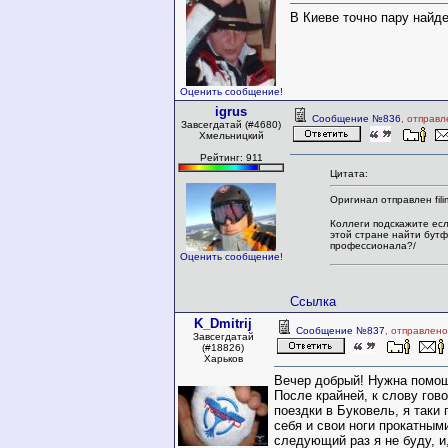
В Киеве точно пару найдет
Оценить сообщение!
igrus
Сообщение №836
, отправл
Завсегдатай (#4680)
Хмельницкий
Рейтинг: 911
Цитата:
Оригинал отправлен fili
Коллеги подскажите есл
этой стране найти бут
профессионала?/
Оценить сообщение!
Ссылка
K_Dmitrij
Сообщение №837
, отправлено
Завсегдатай
(#18826)
Харьков
Вечер добрый! Нужна помощ
После крайней, к слову гово
поездки в Буковель, я таки 
себя и свои ноги прокатным
следующий раз я не буду, и