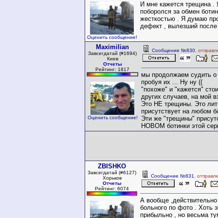
И мне кажется трещина . 
поборолся за обмен ботин
жесткостью . Я думаю пр
дефект , вылезший после 
Оценить сообщение!
Maximilian
Сообщение №830
, отправл
Завсегдатай (#1694)
Киев
Отчеты
Рейтинг: 1817
мы продолжаем судить о 
пробуя их ... Ну ну ((
"похоже" и "кажется" сто
других случаев, на мой в
Это НЕ трещины. Это лит
присутствует на любом б
Оценить сообщение!
Эти же "трещины" присут
НОВОМ ботинки этой сер
ZBISHKO
Завсегдатай (#6127)
Сообщение №831
, отправл
Хорьков
Отчеты
Рейтинг: 6074
А вообще ,действительно
больного по фото . Хоть 
прибыльно , но весьма ту