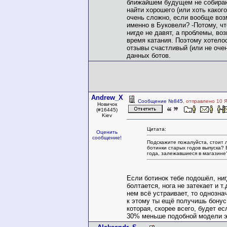
ближайшем будущем не собираю
найти хорошего (или хоть каког
очень сложно, если вообще во
именно в Буковели? -Потому, ч
нигде не давят, а проблемы, во
время катания. Поэтому хотело
отзывы счастливый (или не оче
данных ботов.
Andrew_X
Сообщение №845
, отправлено 10 
Новичок
(#16445)
Kiev
Цитата:
Оценить
сообщение!
Подскажите пожалуйста, стоит л
ботинки старых годов выпуска? 
года, залежавшиеся в магазине
Если ботинок тебе подошёл, ниг
болтается, нога не затекает и т.д
нем всё устраивает, то однозна
к этому ты ещё получишь бонус
которая, скорее всего, будет ес
30% меньше подобной модели эт