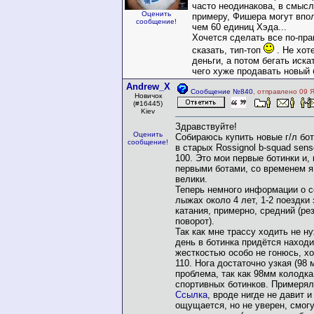
часто неодинакова, в смысле
Оценить
примеру, Фишера могут впол
сообщение!
чем 60 единиц Хэда...
Хочется сделать все по-пра
сказать, тип-топ
. Не хот
деньги, а потом бегать иск
чего хуже продавать новый 
Andrew_X
Сообщение №840
, отправлено 09 
Новичок
(#16445)
Kiev
Здравствуйте!
Оценить
Собираюсь купить новые г/л бо
сообщение!
в старых Rossignol b-squad sens
100. Это мои первые ботинки и, 
первыми ботами, со временем я
велики.
Теперь немного информации о с
лыжах около 4 лет, 1-2 поездки 
катания, примерно, средний (ре
поворот).
Так как мне трассу ходить не н
день в ботинка придётся находи
жесткостью особо не гонюсь, хо
110. Нога достаточно узкая (98 
проблема, так как 98мм колодка
спортивных ботинков. Примерял
Ссылка
, вроде нигде не давит 
ощущается, но не уверен, смог