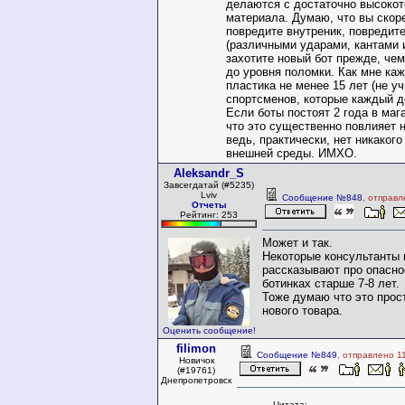
делаются с достаточно высокот
материала. Думаю, что вы скор
повредите внутреник, повредит
(различными ударами, кантами и
захотите новый бот прежде, чем
до уровня поломки. Как мне ка
пластика не менее 15 лет (не у
спортсменов, которые каждый д
Если боты постоят 2 года в маг
что это существенно повлияет н
ведь, практически, нет никакого
внешней среды. ИМХО.
Aleksandr_S
Завсегдатай (#5235)
Lviv
Сообщение №848
, отправл
Отчеты
Рейтинг: 253
Может и так.
Некоторые консультанты 
рассказывают про опасно
ботинках старше 7-8 лет.
Тоже думаю что это прос
нового товара.
Оценить сообщение!
filimon
Сообщение №849
, отправлено 1
Новичок
(#19761)
Днепропетровск
Цитата: