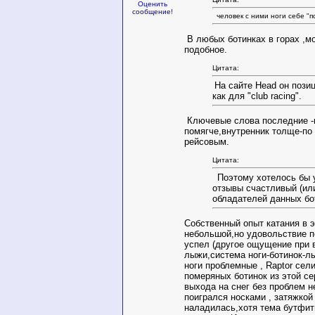
Оценить
сообщение!
человек с ними ноги себе "п
В любых ботинках в горах ,м
подобное.
Цитата:
На сайте Head он пози
как для "club racing".
Ключевые слова последние -
помягче,внутренник толще-по
рейсовым.
Цитата:
Поэтому хотелось бы
отзывы счастливый (или
обладателей данных бо
Собственный опыт катания в э
небольшой,но удовольствие п
успел (другое ощущение при 
лыжи,система ноги-ботинок-л
ноги проблемные , Raptor сел
померяных ботинок из этой се
выхода на снег без проблем н
поигрался носками , затяжкой
наладилась,хотя тема бутфит