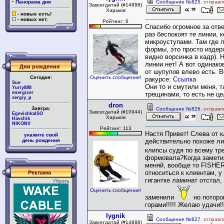
·
Панорама дня
Сообщение №825
, отправл
Завсегдатай (#14888)
Харьков
- новые есть!
- новых нет.
Рейтинг: 6
Спасибо огромное за ответ
раз беспокоят те линии, 
микроуступами. Там где 
формы, это просто издер
видно ворсинка в кадр). 
линии нет! А вот одинако
Дни рождения
от шупупов влево есть. В
Сегодня:
Оценить сообщение!
ракурсе:
Ссылка
Sue
Они то и смутили меня, т
Yuriy888
energizer
трещинами, то есть не ц
sergiy_p
dron
Завтра:
Сообщение №826
, отправл
Завсегдатай (#10944)
EgevichkaISO
Харьков
Havchik
NIKONV
Рейтинг: 113
Настя Привет! Слева от 
укажите свой
день рождения
действительно похоже лит
клипсы судя по всему тр
формовала?Когда замет
меняй, вообще то FISHER
относиться к клиентам, у
Реклама
гигантке ламинат отстал,
Убрать
Оценить сообщение!
заменили
но поторо
горами!!!!! Желаю удачи!!
lygnik
Сообщение №827
, отправл
Завсегдатай (#14888)