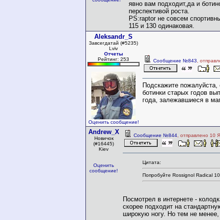
явно вам подходит,да и ботин
перспективой роста.
PS:raptor не совсем спортивн
115 и 130 одинаковая.
Aleksandr_S
Завсегдатай (#5235)
Lviv
Отчеты
Рейтинг: 253
Сообщение №843
, отправл
Подскажите пожалуйста, 
ботинки старых годов вы
года, залежавшиеся в ма
Оценить сообщение!
Andrew_X
Сообщение №844
, отправлено 10 
Новичок
(#16445)
Kiev
Цитата:
Оценить
сообщение!
Попробуйте Rossignol Radical 1
Посмотрел в интернете - колодк
скорее подходит на стандартну
широкую ногу. Но тем не менее