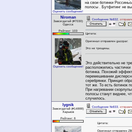
на свои ботинки Россиньо
полосы . Бутфитинг не вы
Оценить сообщение!
Niroman
Сообщение №832
, отправл
Завсегдатай (#7030)
Одесса
Рейтинг: 103
Цитата:
Оригинал отправлен gazzpar:
Это не трещины.
Это действительно не тр
Оценить сообщение!
расположились частички 
ботинка. Похожий эффек
перемешивании дисперсн
серебрянки. Принцип обр
тот же. То есть ботинок 
При нагревании скорлупы
полосы станут виднее, ч
случилось.
lygnik
Сообщение №833
, отправл
Завсегдатай (#14888)
Харьков
Рейтинг: 6
Цитата:
Оригинал отправлен Z