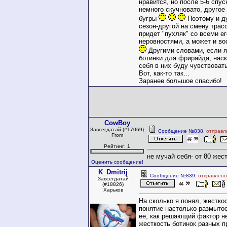
нравится, но после 5-6 спус
немного скучновато, другое
бугры
Поэтому и д
сезон-другой на смену тра
придет "пухляк" со всеми ег
неровностями, а может и во
Другими словами, если я
ботинки для фрирайда, нас
себя в них буду чувствоват
Вот, как-то так...
Заранее большое спасибо!
CowBoy
Завсегдатай (#17069)
Сообщение №838
, отправл
From
Рейтинг: 1
не мучай себя- от 80 жес
Оценить сообщение!
K_Dmitrij
Сообщение №839
, отправлено
Завсегдатай
(#18826)
Харьков
На сколько я понял, жесткос
понятие настолько размытое
ее, как решающий фактор не
жесткость ботинок разных п