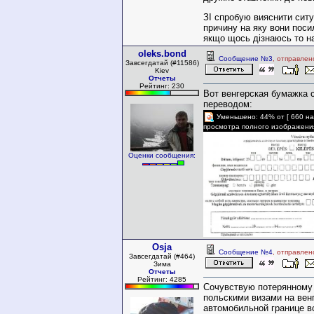
ЗІ спробую вияснити ситу
причину на яку вони пос
якщо щось дізнаюсь то н
oleks.bond
Сообщение №3
, отправлен
Завсегдатай (#11586)
Kiev
Отчеты
Рейтинг: 230
Вот венгерская бумажка 
переводом:
Уменьшено: 44% от [ 660 на
просмотра полного изображени
Оценки сообщения:
Osja
Сообщение №4
, отправлен
Завсегдатай (#464)
Зима
Отчеты
Рейтинг: 4285
Сочувствую потерянному 
польскими визами на вен
автомобильной границе в