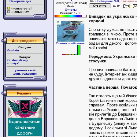
·
Панорама дня
Сообщение №0
, отправлен
Завсегдатай (#11643)
Львів
- новые есть!
Отчеты
- новых нет.
Рейтинг: 1788
Випадок на українсько 
кордоні
Спочатку думав не писат
трапився зі мною. Проте 
написати, маю надію що 
Дни рождения
бодай для декого і допом
Оценки сообщения:
Сегодня:
мої граблі.
Goshkin
Передмова. Українсько -
Завтра:
GrishunaMariy.
стосунки
izumiya1
Про них написано багато
укажите свой
день рождения
не буду, інтернет аж киш
дружні відносини двох су
Частина перша. Початок
Реклама
Так сталось що мій бізнес
Убрать
Кореї (автентичний кореєц
справам. Проте оскільки 
тільки на Україні, але і в
він прилетів до Варшави 
далі з Варшави на Львів т
з Будапешту (знову ж та
додому. І оскільки зі Ль
немає прямих літаків він 