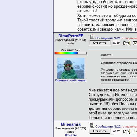
сколь угодно бормотать о толе
европейскости)) но врожденного
отнимешь!
Хотя, может это от обиды за со
Такой толстый троллинг венгро
наклеить маленькие зелененькие
советскими звездочками. Или зн
DimaPetroFF
Сообщение №21
, отправле
Завсегдатай (#2613)
Київ
Рейтинг: 572
Цитата:
Оригинал отправлен Cai
Тут дело не столько в 
сколько в отношении к 
выданным визам... ну а 
просто отражается.
Оценить сообщение!
мне кажется все эти нед
Сотрудника с Итальянски
промурыжили допросом и 
вылете (!!!) в/из Польши 
делам непосредственно в
этой визе до того уже не
Польше и в половине пол
Milenamia
Сообщение №22
, отправле
Завсегдатай (#8575)
Киев
Отчеты