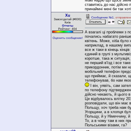
Маю надію що щось змінит
ставитись до нас дійсно 
принаймні мені би так хот
Xu
Сообщение №1
, отправлен
Завсегдатай (#830)
Київ
Отчеты
Рейтинг: 404
А взагалі ці проблеми з 
почались набагато раніше
Оценить сообщение!
квітень. Може, хіба було 
наприклад, в нашому вип
все ж таки в кінець кінців
єдиний в групі з мультив
коротше, така ж ситуація, 
не перший в'їзд і все так
прикордонник, потім ми н
мобільний телефон предст
що приймає, й сказали, щ
телефонував, бо нам якос
І він, уявіть, сам зат
по телефону підтверджен
дійсно чекають, й цього в
Це відбувалось влітку 20
розповідали, що він має в
Польщу, хоч треба нам б
Угорщини, а в хлопця були
Польщу, й у Німеччину, й
То, а в чому там в них пр
Польськими візами, га?