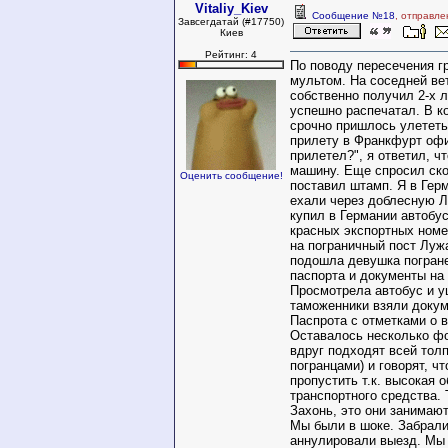
Vitaliy_Kiev
Сообщение №18
, отправле
Завсегдатай (#17750)
Киев
Рейтинг: 4
По поводу пересечения г
мультом. На соседней вет
собственно получил 2-х л
успешно распечатал. В к
срочно пришлось улететь
прилету в Франкфурт офи
прилетел?", я ответил, чт
машину. Еще спросил ско
Оценить сообщение!
поставил штамп. Я в Гер
ехали через доблесную Л
купил в Германии автобу
красных экспортных номе
на пограничный пост Лужа
подошла девушка погране
паспорта и документы на
Просмотрела автобус и 
таможенники взяли докум
Паспрота с отметками о 
Оставалось несколько фо
вдруг подходят всей тол
погранцами) и говорят, чт
пропустить т.к. высокая 
транспортного средства. 
Захонь, это они занимают
Мы были в шоке. Забрали
аннулировали выезд. Мы 