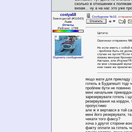
сколько в отношении к поляка
визам... ну а на нас это уже пр
costya68
Сообщение №10
, отправле
Завсегдатай (#11643)
Львів
Отчеты
Рейтинг: 1788
Цитата:
Оригинал отправлен Mil
Но если иметь с собой 
- проблем быть не дол
случае не пустят?Если я
покажу венграм брониро
Оценить сообщение!
Австрии, или Италии?Я 
ли мне словацкий мульти
ним такие же приключе
якщо мати для прикладу 
готель в Будапешті тоді 
проблем бути не повинно
мені начальник прикордон
зарезервувати готель і 
резервування на кордон, 
пропустимо
але ж я вертався в той са
мені його резервувати, та
чекати того факсу?
хоча з другої сторони во
факту оплати за готель 