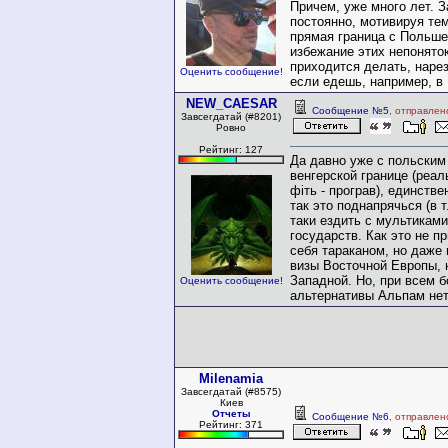
Причем, уже много лет. 
постоянно, мотивируя тем
прямая граница с Польшей
избежание этих непоняток,
приходится делать, наре
Оценить сообщение!
если едешь, например, в 
NEW_CAESAR
Сообщение №5
, отправлен
Завсегдатай (#8201)
Ровно
Рейтинг: 127
Да давно уже с польским
венгерской границе (реаль
фіть - програв), единстве
так это поднапрячься (в т
таки ездить с мультикам
государств. Как это не 
себя тараканом, но даже 
визы Восточной Европы, 
Западной. Но, при всем б
Оценить сообщение!
альтернативы Альпам нет
Milenamia
Завсегдатай (#8575)
Киев
Отчеты
Сообщение №6
, отправлен
Рейтинг: 371