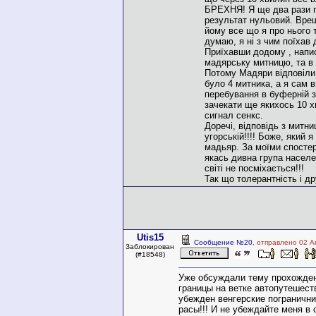
БРЕХНЯ! Я ще два рази п
результат нульовий. Вреш
йому все що я про нього
думаю, я ні з чим поїхав
Приїхавши додому , напис
мадярську митницю, та в 
Потому Мадяри відповіли
було 4 митника, а я сам 
перебування в буферній зо
зачекати ще якихось 10 хв
сигнал сенкс.
Доречі, відповідь з митни
угорській!!!! Боже, який я
мадьяр. За моїми спостер
якась дивна група населен
світі не посміхається!!!
Так що толерантність і д
Utis15
Сообщение №20
, отправлено 02 А
Заблокирован
(#18548)
Уже обсуждали тему прохожден
границы на ветке автопутешест
убежден венгерские пограничник
расы!!! И не убеждайте меня в