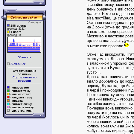
можу я його підкинути на 
звичайно можу, сказав я, 
день обернусь в дві стор
далеко. В мене є діюча 
Сейчас на сайте
віза постійно, це службов
Остання віза видана в гру
Свернуть
188 guests
на 2 роки (отже до грудня
(рекорд: 2321)
я нею вже неодноразово.
1 users
(рекорд: 1)
Можливо я частково розві
що вона польська. Думаю
в мене вже пропала
Отже час виїжджати. П’ят
Обновить
стартуємо зі Львова. На
з власником угорської фі
Alex.skier
зустрічати в Будапешті і
Отсортировано
зустріч.
по имени
Дорога жах, описувати не
Сортировать по
времени
вдало добрались до корд
перехід Лужанка, що біля
- список тем
в черзі і прикордонник пі
- читает тему
- пишет ответ
Проте спочатку хочу напи
- создает тему
«дивний винахід» угорців,
- правка
потрібно записувати кільк
- читает личку
- пишет в личку
По-перша вона виключно 
- др. страницы
подумати що всі вільно в
по черзі (хотілось би їм п
мене заповнили цей папір
колись вони були на 2-х 
мабуть хтось вирішив що