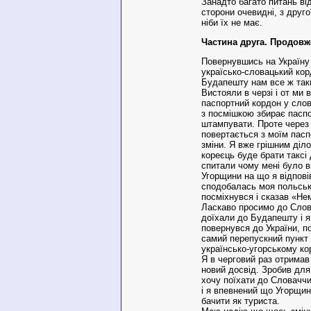
Занадто багато питань відп
сторони очевидні, з друго
ніби їх не має.
Частина друга. Продовж
Повернувшись на Україну
україсько-словацький кор
Будапешту нам все ж таки
Вистояли в черзі і от ми
паспортний кордон у слов
з посмішкою збирає паспо
штампувати. Проте через 
повертається з моїм пас
зміни. Я вже грішним діл
кореєць буде брати таксі
спитали чому мені було в
Угорщини на що я відпові
сподобалась моя польськ
посміхнувся і сказав «Н
Ласкаво просимо до Сло
доїхали до Будапешту і я
повернувся до України, по
самий перепускний пункт
українсько-угорському ко
Я в черговий раз отримав
новий досвід. Зробив для
хочу поїхати до Словаччи
і я впевнений що Угорщин
бачити як туриста.