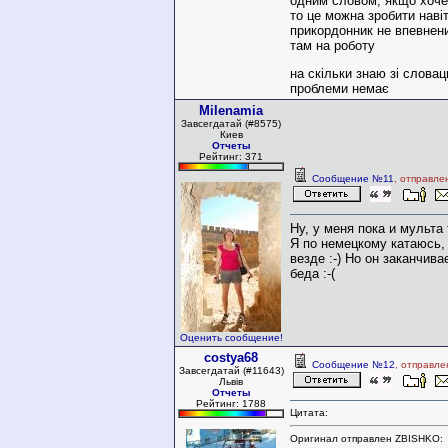
одним словом, якщо хочеш
то це можна зробити нав
прикордонник не впевнен
там на роботу
на скільки знаю зі слова
проблеми немає
Milenamia
Завсегдатай (#8575)
Киев
Отчеты
Рейтинг: 371
Сообщение №11
, отправле
Ну, у меня пока и мульта 
Я по немецкому катаюсь,
везде :-) Но он заканчива
беда :-(
Оценить сообщение!
costya68
Сообщение №12
, отправле
Завсегдатай (#11643)
Львів
Отчеты
Рейтинг: 1788
Цитата:
Оригинал отправлен ZBISHKO: