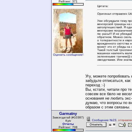
Рейтинг: 371
Цитата:
Оригинал отправлен Uti
Уже обсуждали тему пр
венгерской границы на 
автопутешествий. Я од
венгерские пограничник
пи- расы!!! И не убежда
обратном. Можно сколь
о толерантности и евро
врожденного скотства 
может это от обиды за 
Такой толстый троллинг
машинах наклеить мале
Оценить сообщение!
зелененькие танчики))) 
звездочками. Или значки
Угу, можете попробовать 
забудьте отписаться, как
переход :-)
Вы, кстати, читали про т
совсем все бвло не весел
основания не любить экс-
думаю, что вопросы по в
образом с этим связаны.
Garmatny
Завсегдатай (#10387)
Сообщение №23
, отправле
Kyiv
Отчеты
Рейтинг: 708