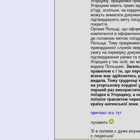
Угорщину, працівники пр
Угорщини мають право від
в’їзді, оскільки, на корд
можуть вимагати докумен
підтверджують мету поїзд
покриття.
Органи Польщі, що оформ
компетентні в оформленні
де головною метою поїзд
Польща. Тому працівники 
прикордонної служби зве
увагу на перевірку докум
підтвердження умови та 
Угорщині у тих осіб, які 
видану Польщею.
Загал
правилом є і те, що пер
візою має здійснитись у 
видала. Тому труднощі
на угорському кордоні у
перший раз використати
поїздки в Угорщину, а н
поїхати транзитом чере
країну шегенської зони.
оригінал ось тут
лукавить
ЗІ в поляків є дуже влуч
є людиська"