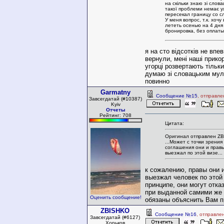
на скільки знаю зі слов
такої проблеми немає у
пересекал границу со с
У меня вопрос, т.к. хоч
лететь осенью на 4 дня 
бронировка, без оплаты)
я на сто відсотків не впе
вернули, мені наші прико
угорці розвертають тільк
думаю зі словацьким мул
повинно
Garmatny
Сообщение №15
, отправле
Завсегдатай (#10387)
Kyiv
Отчеты
Рейтинг: 708
Цитата:
Оригинал отправлен Z
...Может с точки зрени
соглашения они и правы
выезжал по этой визе...
к сожалению, правы они 
выезжал человек по этой 
принципе, они могут отка
при выданной самими же 
Оценить сообщение!
обязаны объяснить Вам п
ZBISHKO
Сообщение №16
, отправле
Завсегдатай (#6127)
Хорьков