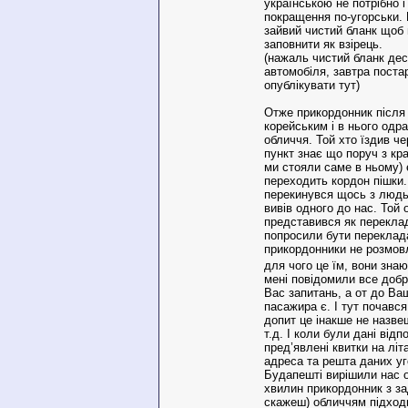
українською не потрібно і
покращення по-угорськи. 
зайвий чистий бланк щоб
заповнити як взірець.
(нажаль чистий бланк дес
автомобіля, завтра поста
опублікувати тут)
Отже прикордонник після
корейським і в нього одр
обличчя. Той хто їздив ч
пункт знає що поруч з кр
ми стояли саме в ньому) 
переходить кордон пішки
перекинувся щось з людь
вивів одного до нас. Той 
представився як перекла
попросили бути переклад
прикордонники не розмов
для чого це їм, вони зна
мені повідомили все доб
Вас запитань, а от до Ва
пасажира є. І тут почався
допит це інакше не назвеш
т.д. І коли були дані відп
пред’явлені квитки на літ
адреса та решта даних уг
Будапешті вирішили нас 
хвилин прикордонник з з
скажеш) обличчям підходи