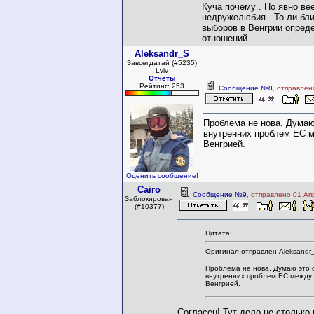
Куча почему . Но явно ве
недружелюбия . То ли бл
выборов в Венгрии опред
отношений ...
Aleksandr_S
Завсегдатай (#5235)
Lviv
Отчеты
Рейтинг: 253
Сообщение №8
, отправлен
Проблема не нова. Думаю
внутренних проблем ЕС 
Венгрией.
Оценить сообщение!
Cairo
Сообщение №9
, отправлено 01 Ап
Заблокирован
(#10377)
Цитата:
Оригинал отправлен Aleksandr
Проблема не нова. Думаю это 
внутренних проблем ЕС между
Венгрией.
Согласен! Тут дело не столько 