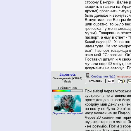
сторону Венгрии. Далее 
сходить к нашим на Укра
друзья) прояснить ситуац
быть дальше и вернуться 
Выпустили нас Венгры без
шли обратно, то было ве
греческая, у меня словац
мульт). Товарищ на пеше
паспорт, а ему в ответ - 
Какой ваучер? - У нас ав
идем туда. На что конкре
все". Паспорт товарища 
взял мой. "Словакия - Ок"
Поставил штамп и я своб
мучали еще 30 минут, пок
документы на автобус. По
Japonets
Сообщение №19
, отправле
Завсегдатай (#3924)
Львів
Рейтинг: 206
При виїзді через угорськ
зустрівся з негативним в
проте дещо з іншого боку
кордону мав декілька чек
на посту не було. Зо п'ят
часу чекали на це Падло. 
Оценить сообщение!
Через 20 хвилин мій терп
шукати старшого зміни. З
- не розумію. Потім з гор
що через 10 хвилин все 