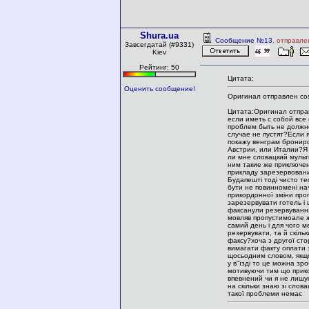
Shura.ua
Сообщение №13
, отправле
Завсегдатай (#9331)
Kiev
Рейтинг: 50
Цитата:
Оценить сообщение!
Оригинал отправлен cos
Цитата:Оригинал отпра
если иметь с собой все
проблем быть не долж
случае не пустят?Если я
покажу венграм брониро
Австрии, или Италии?Я 
ли мне словацкий мульти
ним такие же приключе
прикладу зарезервовани
Будапешті тоді чисто т
бути не повинномені на
прикордонної зміни про
зарезервувати готель і
факсанули резервування
мовляв пропустимоале ж
самий день і для чого м
резервувати, та й скільк
факсу?хоча з другої ст
вимагати факту оплати 
щосьодним словом, якщ
у в"їзді то це можна зро
мотивуючи тим що прик
впевнений чи я не лишу
на скільки знаю зі слов
такої проблеми немає