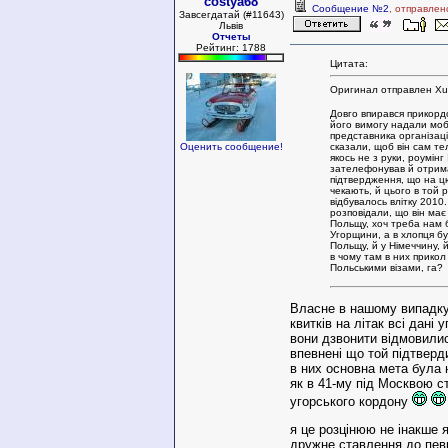
costya68
Сообщение №2
, отправлен
Завсегдатай (#11643)
Львів
Отчеты
Рейтинг: 1788
Цитата:
Оригинал отправлен Xu
Довго впирався прикорд
його вимогу надали мо
представника організаці
сказали, щоб він сам т
Оценить сообщение!
якось не з руки, роумінг І
зателефонував й отрим
підтвердження, що на ц
чекають, й цього в той 
відбувалось влітку 2010
розповідали, що він має
Польщу, хоч треба нам 
Угорщини, а в хлопця бу
Польщу, й у Німеччину, й
в чому там в них прикол
Польськими візами, га?
Власне в нашому випадку
квитків на літак всі дані 
вони дзвонити відмовили
впевнені що той підтверд
в них основна мета була 
як в 41-му під Москвою ст
угорського кордону
я це розцінюю не інакше 
дружне ставлення до певно