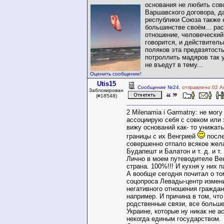
основания не любить сово
Варшавского договора, да
республики Союза также 
большинстве своём... ра
отношение, человеческий 
говорится, и действитель
поляков эта предвзятость
потроллить мадяров так 
не въедут в тему...
Оценить сообщение!
Utis15
Сообщение №24
, отправлено 02 А
Заблокирован
(#18548)
2 Milenamia i Garmatny: не могу 
ассоциирую себя с совком или 
вижу оснований как- то унижат
границы с их Венгрией
после
совершенно отпало всякое жел
Будапешт и Балатон и т. д. и т. 
Лично в моем путеводителе Вен
страна. 100%!!! И кухня у них 
А вообще сегодня почитал о то
соцопроса Левады-центр измен
негативного отношения граждан
например. И причина в том, чт
родственные связи, все больш
Украине, которые ну никак не а
некогда единым государством.