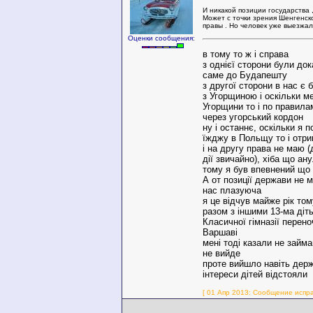
И никакой позиции государства 
Может с точки зрения Шенгенск
правы . Но человек уже выезжал
Оценки сообщения:
в тому то ж і справа
з однієї сторони були док
саме до Будапешту
з другої сторони в нас є 
з Угорщиною і оскільки м
Угорщини то і по правила
через угорський кордон
ну і останнє, оскільки я 
їжджу в Польщу то і отри
і на другу права не маю (
дії звичайно), хіба що ан
тому я був впевнений що
А от позиції держави не 
нас плазуюча
я це відчув майже рік то
разом з іншими 13-ма діт
Класичної гімназії перен
Варшаві
мені тоді казали не займа
не вийде
проте вийшло навіть держ
інтереси дітей відстояли
[ 01 Апр 2013: Сообщение испра