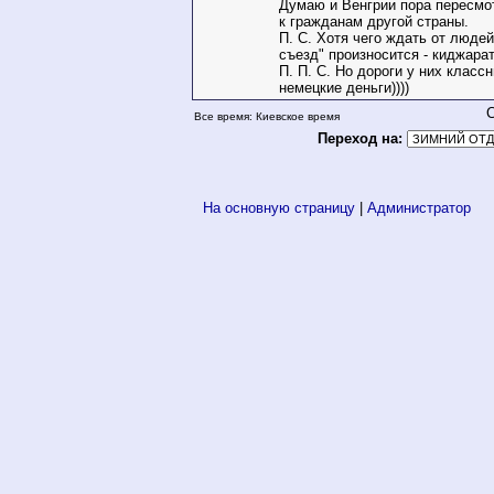
Думаю и Венгрии пора пересмо
к гражданам другой страны.
П. С. Хотя чего ждать от людей
съезд" произносится - киджарат!!!
П. П. С. Но дороги у них класс
немецкие деньги))))
Все время: Киевское время
Переход на:
На основную страницу
|
Администратор