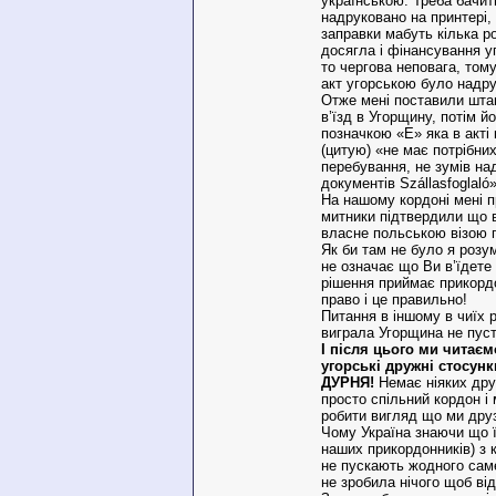
українською. Треба бачити
надруковано на принтері,
заправки мабуть кілька ро
досягла і фінансування у
то чергова неповага, то
акт угорською було надр
Отже мені поставили шта
в’їзд в Угорщину, потім й
позначкою «Е» яка в акті
(цитую) «не має потрібни
перебування, не зумів на
документів Szállasfoglaló
На нашому кордоні мені 
митники підтвердили що в
власне польською візою 
Як би там не було я розум
не означає що Ви в’їдете 
рішення приймає прикорд
право і це правильно!
Питання в іншому в чиїх 
виграла Угорщина не пус
І після цього ми читаєм
угорські дружні стосун
ДУРНЯ!
Немає ніяких дру
просто спільний кордон і
робити вигляд що ми друз
Чому Україна знаючи що її
наших прикордонників) з 
не пускають жодного сам
не зробила нічого щоб від