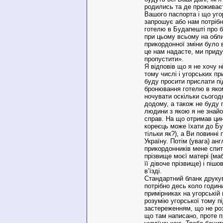
родились та де проживаєт
Вашого паспорта і що уг
запрошує або нам потрібн
готелю в Будапешті про 
при цьому всьому на обли
прикордонної зміни було 
це нам надасте, ми прид
пропустити».
Я відповів що я не хочу н
тому числі і угорських пр
буду просити прислати п
бронювання готелю в яко
ночувати оскільки сьогод
додому, а також не буду 
людини з якою я не знай
справ. На що отримав цин
кореєць може їхати до Б
тільки як?), а Ви повинні
Україну. Потім (увага) ан
прикордонників мене спи
прізвище моєї матері (маб
її дівоче прізвище) і піш
в’їзді.
Стандартний бланк друкув
потрібно десь коло години
примірниках на угорській 
розумію угорської тому п
застереженням, що не ро
що там написано, проте п