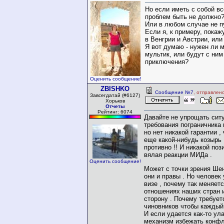
Но если иметь с собой в
проблем быть не должно
Или в любом случае не п
Если я, к примеру, покаж
в Венгрии и Австрии, или
Я вот думаю - нужен ли 
мультик, или будут с ним
приключения?
Оценить сообщение!
ZBISHKO
Сообщение №7
, отправлен
Завсегдатай (#6127)
Хорьков
Отчеты
Рейтинг: 6074
Давайте не упрощать сит
требования пограничника 
но нет никакой гарантии , 
еще какой-нибудь козырь 
противно !! И никакой поз
вялая реакции МИДа .
Оценить сообщение!
Может с точки зрения Ше
они и правы . Но человек
визе , почему так меняет
отношениях наших стран 
сторону . Почему требуе
чиновников чтобы каждый
И если удается как-то ула
механизм избежать конфл