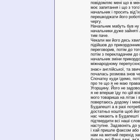
повідомляє мені що в мен
моє запитання і що з тог
начальник і просить від’ї
перешкоджати його роботі
чергу.
Начальник мабуть був ну 
начальники дуже зайняті 
тим паче.
Чекали ми його десь хвил
підійшов до прикордонник
переговорив, потім до то
потім з перекладачем до 
начальник зміни прикордо
міжнародному перепускно
знає» англійської, та зви
почалась розмова знов ч
Спочатку куди їдемо, поті
про те що я не маю права
Угорщину. Його не задово
я не вперше їду по цій віз
мого товариша на літак і 
повертаюсь додому і мені
Будапешті а в разі потре
достатньо коштів щоб йог
нас чекають в Будапешті
підтвердити всі наші сло
наступне. Задзвоніть до 
і хай пришле факсом або
нам на митний перехід з
будуть всі Ваші дані, ім’