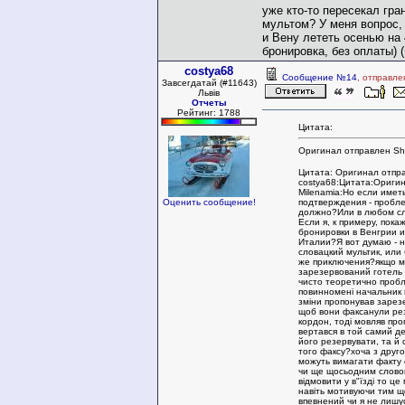
уже кто-то пересекал гра
мультом? У меня вопрос, 
и Вену лететь осенью на 4
бронировка, без оплаты) (
costya68
Сообщение №14
, отправле
Завсегдатай (#11643)
Львів
Отчеты
Рейтинг: 1788
Цитата:
Оригинал отправлен Sh
Цитата: Оригинал отпр
costya68:Цитата:Ориги
Milenamia:Но если иметь
подтверждения - пробл
Оценить сообщение!
должно?Или в любом сл
Если я, к примеру, пока
бронировки в Венгрии и
Италии?Я вот думаю - 
словацкий мультик, или 
же приключения?якщо м
зарезервований готель 
чисто теоретично проб
повинномені начальник
зміни пропонував зарезе
щоб вони факсанули ре
кордон, тоді мовляв пр
вертався в той самий де
його резервувати, та й с
того факсу?хоча з друг
можуть вимагати факту 
чи ще щосьодним слово
відмовити у в"їзді то ц
навіть мотивуючи тим щ
впевнений чи я не лишу