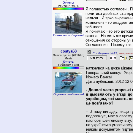
Отчеты
Рейтинг: 6074
Я полностью согласен . 
политика двойных стандар
нельзя . И ярко выраженн
компонент - то владеет ан
забывает .
Я понимаю что это детски
Оценить сообщение!
закона . Но есть же прим
отношения со стороны уч
Соглашения . Почему так 
costya68
Сообщение №17
, отправле
Завсегдатай (#11643)
Львів
Отчеты
Рейтинг: 1788
наткнувся на дуже цікаве 
Генеральний консул Угор
Йожеф Бачкаї
Дата публікації: 2012-12-0
- Доволі часто угорськ
відмовляють у в’їзді д
Оценить сообщение!
українцям, які мають по
це пов’язано?
– В тому випадку, якщо т
подорожує, має у своєму
паспорті шенгенську візу
на українсько-угорському
ніяким документом підтве