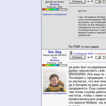
Днепропетровск
Отчеты
Рейтинг: 300
Цитата:
Оценить сообщение!
І ще, поїздивши Києвом 
трохи посканувавши FR
зрозуміло, що комерцій
частіше за все викорис
спілкування частоту 46
незаморочуються з наст
використовують перший
субканалів.
По PMR то же самое
Sen_Dog
Сообщение №62
, отправле
Завсегдатай (#1464)
Kyiv
Отчеты
Рейтинг: 378
на днях был на радиорын
Думал присмотреть себе 
500/550/650. Или еще по 
Поговорил с продавцом, 
их расписал, что мол мощ
да и батареи за день да 
продержатся. Еще сказал
там почие службы работа
Оценить сообщение!
чистотах, чтобы с ними с
професиональную апарату
что меряли Midland, так о