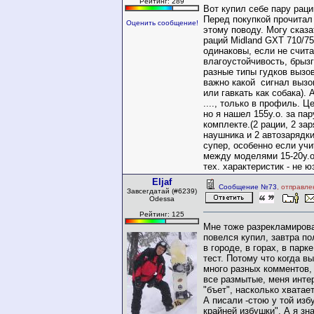
Рейтинг: 289
Вот купил себе пару раци
Перед покупкой прочитал
Оценить сообщение!
этому поводу. Могу сказа
раций Midland GXT 710/7
одинаковы, если не счита
влагоустойчивость, брыз
разные типы гудков вызов
важно какой сигнал вызов
или гавкать как собака). 
...., только в профиль. Ц
но я нашел 155у.о. за па
комплекте.(2 рации, 2 зар
наушника и 2 автозарядки.
супер, особенно если учи
между моделями 15-20у.о
тех. характеристик - не 
Eljaf
Сообщение №73
, отправле
Завсегдатай (#6239)
Odessa
Рейтинг: 125
Мне тоже разрекламирова
повелся купил, завтра по
в городе, в горах, в пар
тест. Потому что когда в
много разных комментов, 
все размытые, меня инте
"бъет", насколько хватает
А писали -стою у той изб
крайней избушки". А я з