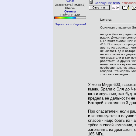
Che
Сообщение №65
, отправле
Завсегдатай (#3842)
Kharkiv
Отчеты
Рейтинг: 429
Цитата:
Оценить сообщение!
Оригинал отправлен S
на днях был на радиор
рации. Думал присмотре
GTX 500/550/650. Или 
410. Поговорил с прода
лестно их расписал, чт
не хватает, да и батар
на морозе не продержа
что спасатели и там по
работают на других чис
ними связатся нужно им
професиональную апара
говорил, что меряли Mid
трех ватт не выдают...
У меня Мидл 600, нарека
имею. Брали с Эля до Чег
юга и звучание, как-будто
предела её дальности не 
Батарей хватало на 3 дня
Про спасателей: если ра
и используется в случае 
спасов - надо брать их ч
трёпа в своей компании, 
загрязнять их диапазон, к
165 МГц