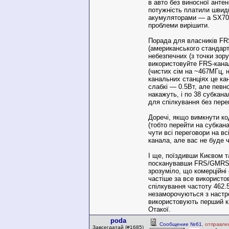
в авто без виносної анте
потужність платили шви
акумуляторами — а SX700
проблеми вирішити.
Порада для власників F
(американського стандарт
небезпечних (з точки зору
використовуйте FRS-кана
(чистих сім на ~467МГц,
канальних станціях це кан
слабкі — 0.5Вт, але певно
накажуть, і по 38 субкана
для спілкування без пер
Доречі, якщо вимкнути ко
(тобто перейти на субкана
чути всі переговори на вс
канала, але вас не буде ч
І ще, поїздивши Києвом т
посканувавши FRS/GMRS-
зрозуміло, що комерційні
частіше за все використ
спілкування частоту 462.
незаморочуються з настр
використовують перший к
Отакої.
poda
Сообщение №61
, отправле
Завсегдатай (#1685)