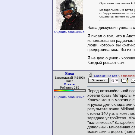
Оригинал отправлен ko
Моторолы по 0.5 ватта у
отберут менты если зах
стране вы ничего не док
Наша дискуссия ушла в 
Оценить сообщение!
Я писал о том, что в Авс
использования радиочаст
люди, которых вы критик
придерживались. Вы их 
Я не даю оценок - хорошо
Каждый решает сам.
Sasa
Сообщение №57
, отправле
Завсегдатай (#2893)
Киев
Отчеты
Рейтинг: 285
Перед автомобильной по
хотели брать Моторолы FV
Оценить сообщение!
Консультант в магазине с
игрушка для склада или 
результате взяли Midland 
стоила 140 у.е. в компле
зарядное устройство. Мо
"пальчиковые" батарейки
довольны - мгновенная с
машинами в дороге (помо