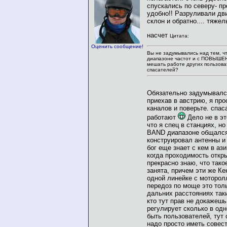
спускались по северу- пр
удобно!! Разруливали дв
склон и обратно.... тяжел
насчет
Цитата:
Оценить сообщение!
Вы не задумывались над тем, ч
диапазоне частот и с ПОВЫШ
мешать работе других пользов
спасателей?
Обязательно задумывал
приехав в австрию, я про
каналов и поверьте. спас
работают
Дело не в эт
что я спец в станциях, но 
BAND диапазоне общался 
конструировал антенны и 
бог еще знает с кем в ази
когда проходимость откры
прекрасно знаю, что тако
занята, причем эти же К
одной линейке с моторол
передоз по моще это тол
дальних расстояниях так
кто тут прав не докажешь
регулирует сколько в од
быть пользователей, тут 
надо просто иметь совест