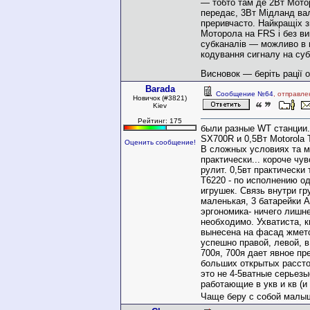
— тобто там де 2Вт Мото
передає, 3Вт Мідланд вал
преривчасто. Найкращіх з
Моторола на FRS і без в
субканалів — можливо в н
кодування сигналу на су
Висновок — беріть рації 
Barada
Сообщение №64
, отправле
Новичок (#3821)
Kiev
Рейтинг: 175
были разные WT станции.
SX700R и 0,5Вт Motorola 
Оценить сообщение!
В сложных условиях та 
практически... короче чу
рулит. 0,5вт практически 
Т6220 - по исполнению о
игрушек. Связь внутри гр
маленькая, 3 батарейки 
эргономика- ничего лишне
необходимо. Ухватиста, 
вынесена на фасад жмет
успешно правой, левой, в
700я, 700я дает явное п
больших открытых рассто
это не 4-5ватные серьез
работающие в укв и кв (и 
Чаще беру с собой малы