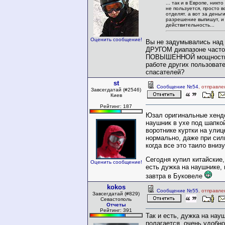
... так и в Европе, никт
не пользуется, просто в
отделят. а вот за деньг
разрешение выпишут, и
действительность...
Оценить сообщение!
Вы не задумывались над 
ДРУГОМ диапазоне часто
ПОВЫШЕННОЙ мощность
работе других пользоват
спасателей?
st
Сообщение №54
, отправле
Завсегдатай (#2546)
Киев
Рейтинг: 187
Юзал оригинальные хенд
наушник в ухе под шапко
воротнике куртки на улиц
нормально, даже при силь
когда все это таило вниз
Сегодня купил китайские,
Оценить сообщение!
есть дужка на наушнике,
завтра в Буковеле
kokos
Сообщение №55
, отправле
Завсегдатай (#829)
Севастополь
Отчеты
Рейтинг: 391
Так и есть, дужка на науш
полагается. очень удобно