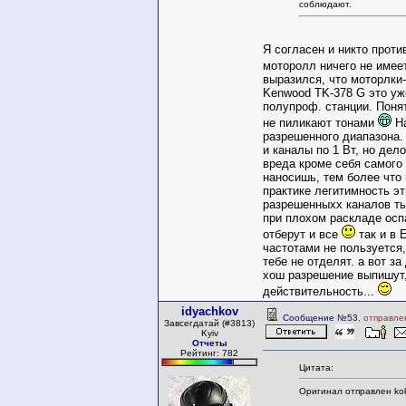
соблюдают.
Я согласен и никто проти
моторолл ничего не име
выразился, что моторлки- 
Kenwood TK-378 G это уж
полупроф. станции. Понят
не пиликают тонами
На
разрешенного диапазона.
и каналы по 1 Вт, но дело
вреда кроме себя самого
наносишь, тем более что 
практике легитимность э
разрешенныхх каналов т
при плохом раскладе осп
отберут и все
так и в 
частотами не пользуется,
тебе не отделят. а вот за
хош разрешение выпишут,
действительность...
idyachkov
Сообщение №53
, отправле
Завсегдатай (#3813)
Kyiv
Отчеты
Рейтинг: 782
Цитата:
Оригинал отправлен ko