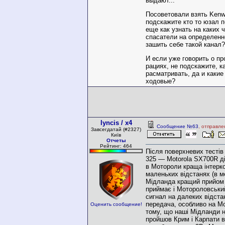
выдают...
Посоветовали взять Kenw
подскажите кто то юзал 
еще как узнать на каких 
спасатели на определенн
зашить себе такой канал
И если уже говорить о п
рациях, не подскажите, 
расматривать, да и каки
ходовые?
lyncis / x4
Сообщение №63
, отправле
Завсегдатай (#2327)
Київ
Отчеты
Рейтинг: 464
Після поверхневих тестів 
325 — Motorola SX700R д
в Мотороли краща інтерко
маленьких відстанях (в м
Мідланда кращий прийом
приймає і Мотороловськи
сигнал на далеких відста
передача, особливо на М
Оценить сообщение!
тому, що наші Мідланди 
пройшов Крим і Карпати в 