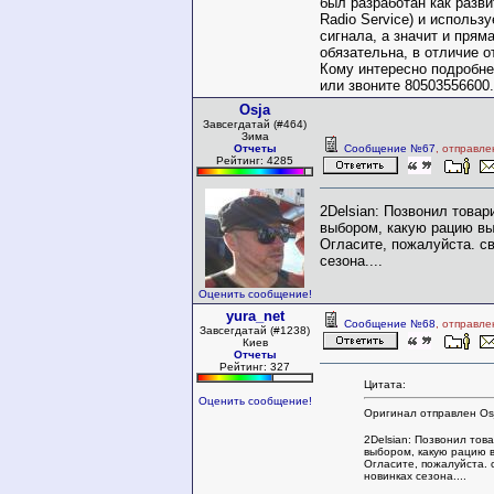
был разработан как разви
Radio Service) и использ
сигнала, а значит и прям
обязательна, в отличие о
Кому интересно подробне
или звоните 80503556600
Osja
Завсегдатай (#464)
Зима
Отчеты
Сообщение №67
, отправле
Рейтинг: 4285
2Delsian: Позвонил товар
выбором, какую рацию вы
Огласите, пожалуйста. с
сезона....
Оценить сообщение!
yura_net
Сообщение №68
, отправле
Завсегдатай (#1238)
Киев
Отчеты
Рейтинг: 327
Цитата:
Оценить сообщение!
Оригинал отправлен Os
2Delsian: Позвонил тов
выбором, какую рацию 
Огласите, пожалуйста. 
новинках сезона....