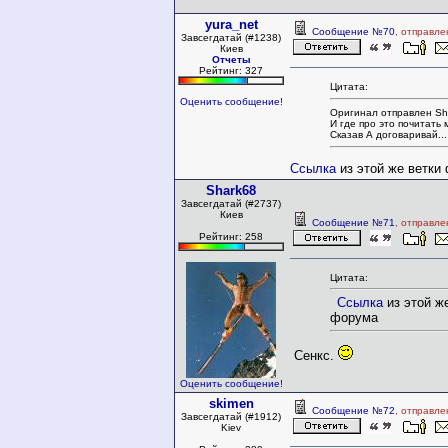
yura_net
Сообщение №70
, отправле
Завсегдатай (#1238)
Киев
Отчеты
Рейтинг: 327
Цитата:
Оценить сообщение!
Оригинал отправлен Sh
И где про это почитать
Сказав А договаривай..
Ссылка
из этой же ветки
Shark68
Завсегдатай (#2737)
Киев
Сообщение №71
, отправле
Рейтинг: 258
Цитата:
Ссылка
из этой ж
форума
Сенкс.
Оценить сообщение!
skimen
Сообщение №72
, отправле
Завсегдатай (#1912)
Kiev