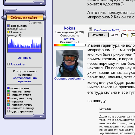
хочется удобства ))
А кто-нить пользуется в
микрофоном? Как он со с
Сейчас на сайте
Свернуть
188 guests
kokos
(рекорд: 2321)
Сообщение №52
, отправле
1 users
Завсегдатай (#829)
(рекорд: 1)
Севастополь
Отчеты
Рейтинг: 391
У меня гарнитура не вол
микрофонам. т.к. микроф
кнопкой был прикреплен 
Обновить
причем крепким, к воротн
через перчтаку и под бал
Alex.skier
находил. По поводу наушн
Отсортировано
ухом, крепится т.е. за ух
по имени
парит под шлемом, хотя 
Сортировать по
Оценить сообщение!
времени
конец дня ухо будет раз
ничего такого не произош
- список тем
- читает тему
его туда сильно и все ту
- пишет ответ
- создает тему
по поводу
- правка
- читает личку
- пишет в личку
Цитата:
- др. страницы
Дело не в россиянах и 
том, что в большинстве
включая Австрию, для п
использования установ
по мощности 0,5 Ватта.
Удивительно, но некото