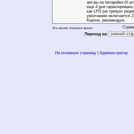
акк-ры на батарейки (4 ш
еще 4 дня гарантировано
как LPD (не требует разр
умолчанию включается 2-
Короче, рекомендую.
Стран
Все время: Киевское время
Переход на:
На основную страницу
|
Администратор