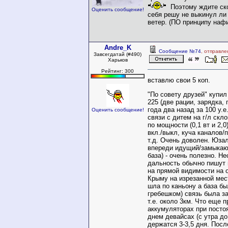
Поэтому ждите ско
Оценить сообщение!
себя решу не выкинул ли 
ветер. (ПО принципу нафи
Andre_K
Сообщение №74
, отправле
Завсегдатай (#490)
Харьков
Рейтинг: 300
вставлю свои 5 коп.
"По совету друзей" купил
225 (две рации, зарядка, 
года два назад за 100 у.е
Оценить сообщение!
связи с дитем на г/л скл
по мощности (0,1 вт и 2,
вкл./выкл, куча каналов/п
т.д. Очень доволен. Юза
впереди идущий/замыкаю
база) - очень полезно. Не
дальность обычно пишут 
на прямой видимости на о
Крыму на изрезанной мес
шла по каньону а база б
гребешком) связь была за
т.е. около 3км. Что еще п
аккумуляторах при посто
днем девайсах (с утра до
держатся 3-3,5 дня. Посл