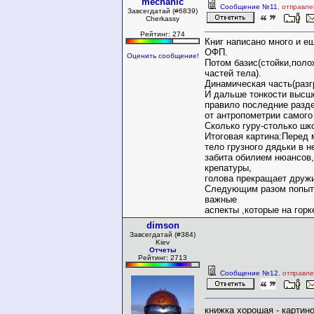
mechanic
Сообщение №11
, отправле
Завсегдатай (#6839)
Cherkassy
Рейтинг: 274
Книг написано много и ещ
ОФП.
Оценить сообщение!
Потом базис(стойки,поло
частей тела).
Динамическая часть(разг
И дальше тонкости высше
правило последние разде
от антропометрии самого
Сколько гуру-столько шк
Итоговая картина:Перед
тело грузного дядьки в н
забита обилием нюансов,
крепатуры,
голова прекращает дружи
Следующим разом попыта
важные
аспекты ,которые на горк
dimson
Завсегдатай (#384)
Kiev
Отчеты
Рейтинг: 2713
Сообщение №12
, отправл
книжка хорошая - картин