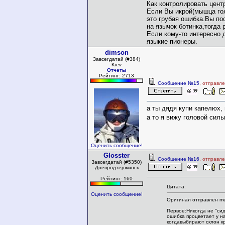
Как контролировать цент
Если Вы икрой(мышца гол
это грубая ошибка.Вы по
на язычок ботинка,тогда
Если кому-то интересно 
языкие пионеры.
dimson
Завсегдатай (#384)
Kiev
Отчеты
Рейтинг: 2713
Сообщение №15
, отправл
а ты дядя купи капелюх,
а то я вижу головой сил
Оценить сообщение!
Glosster
Сообщение №16
, отправл
Завсегдатай (#5350)
Днепродзержинск
Рейтинг: 160
Цитата:
Оценить сообщение!
Оригинал отправлен me
Первое:Никогда не "сид
ошибка процветает у н
когдавыбирают склон к