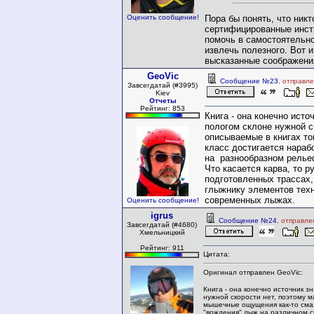
Пора бы понять, что никт
Оценить сообщение!
сертифицированные инст
помочь в самостоятельно
извлечь полезного. Вот и
высказанные соображени
GeoVic
Сообщение №23
, отправл
Завсегдатай (#3995)
Kiev
Отчеты
Рейтинг: 853
Книга - она конечно исто
пологом склоне нужной ск
описываемые в книгах т
класс достигается нараб
на разнообразном рельеф
Что касается карва, то р
подготовленных трассах,
глыжнику элементов техн
современных лыжах.
Оценить сообщение!
igrus
Сообщение №24
, отправле
Завсегдатай (#4680)
Хмельницкий
Рейтинг: 911
Цитата:
Оригинал отправлен GeoVic:
Книга - она конечно источник з
нужной скорости нет, поэтому м
мышечные ощущения как-то смаз
"вождения" лыж на различном 