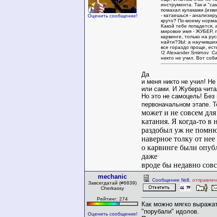
инструмента. Так и "са
помахал кулаками.(изви
- катаешься - анализиру
Оценить сообщение!
круто? По-моему норма
Какой тебе попадется, 
мировое имя - ЖУБЕР, п
карвинге, только на ру
найти?ЗЫ: а научивших
все гораздо проще, ест
!2 Alexander Smirnov С
никто не учил. Вот соб
Да
и меня никто не учил! Не
или сами. И Жубера чита
Но это не самоцель! Без 
первоначальном этапе. Т
может и не совсем для
катания. Я когда-то в 
раздобыл уж не помню 
наверное толку от нее
о карвинге были опуб
даже
вроде бы недавно совс
mechanic
Сообщение №8
, отправле
Завсегдатай (#6839)
Cherkassy
Рейтинг: 274
Как можно мягко выражат
"порубали" идолов.
Оценить сообщение!