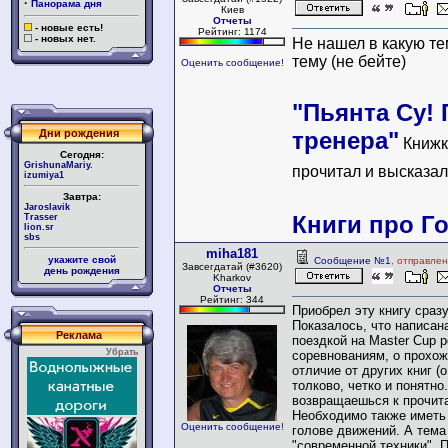
·
Панорама дня
Киев
Отчеты
- новые есть!
Рейтинг: 1174
- новых нет.
Не нашел в какую те
тему (не бейте)
Оценить сообщение!
"Пьянта Су!
Дни рождения
тренера"
Книжк
Сегодня:
GrishunaMariy.
прочитал и высказал 
izumiya1
Завтра:
Jaroslavik
Книги про Г
Trasser
lion.sr
sbs
miha181
укажите свой
Сообщение №1
, отправле
Завсегдатай (#3620)
день рождения
Kharkov
Отчеты
Рейтинг: 344
Приобрел эту книгу сразу
Показалось, что написан
Реклама
поездкой на Master Cup р
Убрать
соревнованиям, о прохож
отличие от других книг (
толково, четко и понятно
возвращаешься к прочита
Необходимо также иметь 
Оценить сообщение!
голове движений. А тема
"современной техники". 