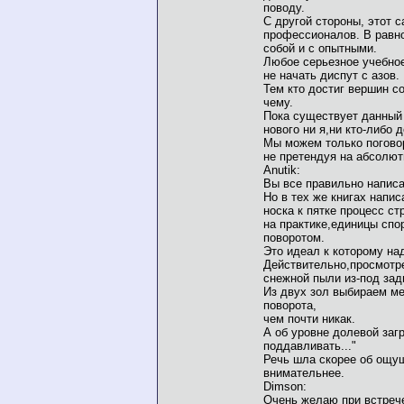
поводу.
С другой стороны, этот 
профессионалов. В равн
собой и с опытными.
Любое серьезное учебное
не начать диспут с азов.
Тем кто достиг вершин с
чему.
Пока существует данный 
нового ни я,ни кто-либо 
Мы можем только поговор
не претендуя на абсолют
Anutik:
Вы все правильно написа
Но в тех же книгах напис
носка к пятке процесс с
на практике,единицы сп
поворотом.
Это идеал к которому на
Действительно,просмотре
снежной пыли из-под зад
Из двух зол выбираем м
поворота,
чем почти никак.
А об уровне долевой загр
поддавливать..."
Речь шла скорее об ощущ
внимательнее.
Dimson:
Очень желаю при встрече