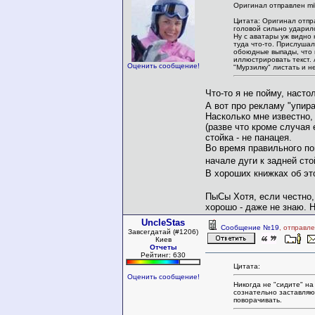
Оригинал отправлен mi
Цитата: Оригинал отпра
головой сильно ударил
Ну с аватары уж видно 
туда что-то. Прислушал
обоюдные выпады, что 
иллюстрировать текст. 
Оценить сообщение!
"Мурзилку" листать и н
Что-то я не пойму, наст
А вот про рекламу "упир
Насколько мне известно,
(разве что кроме случая 
стойка - не панацея.
Во время правильного по
начале дуги к задней сто
В хороших книжках об э
ПыСы Хотя, если честно
хорошо - даже не знаю. Н
UncleStas
Сообщение №19
, отправл
Завсегдатай (#1206)
Киев
Отчеты
Рейтинг: 630
Цитата:
Оценить сообщение!
Никогда не "сидите" на
сознательно заставляю
поворачивать.