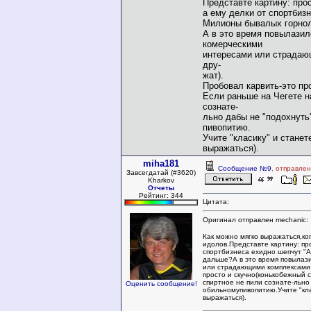
Представте картину: пр
а ему делки от спортбиз
Милионы бывалых горнол
А в это время повылазил
комерческими
интересами или страдающ
дру-
жат).
Пробовал карвить-это пр
Если раньше на Чегете н
сознате-
льно дабы не "подохнуть
пивопитию.
Учите "класику" и стане
выражаться).
miha181
Сообщение №9
, отправле
Завсегдатай (#3620)
Kharkov
Отчеты
Рейтинг: 344
Цитата:
Оригинал отправлен mechanic:
Как можно мягко выражаться,ког
идолов.Представте картину: п
спортбизнеса ехидно шепчут "
дальше?А в это время повылаз
или страдающими комплексами н
просто и скучно(конькобежный с
спиртное не пили сознате-льно 
Оценить сообщение!
обильномупивопитию.Учите "кл
выражаться).