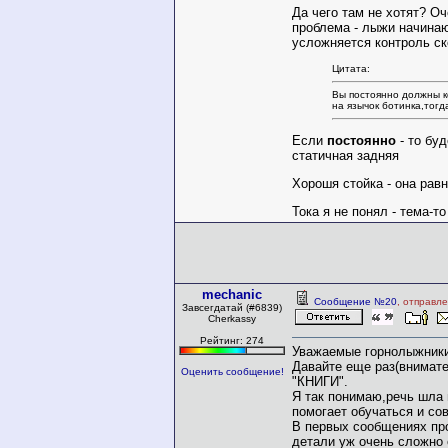
Да чего там не хотят? Оч
проблема - лыжи начинают
усложняется контроль ск
Цитата:
Вы постоянно должны к
на язычок ботинка,тогд
Если
постоянно
- то буд
статичная задняя
Хорошя стойка - она равн
Тока я не понял - тема-т
mechanic
Сообщение №20
, отправл
Завсегдатай (#6839)
Cherkassy
Рейтинг: 274
Уважаемые горнолыжники
Давайте еще раз(внимате
Оценить сообщение!
"КНИГИ".
Я так понимаю,речь шла н
помогает обучаться и со
В первых сообщениях про
детали уж очень сложно 