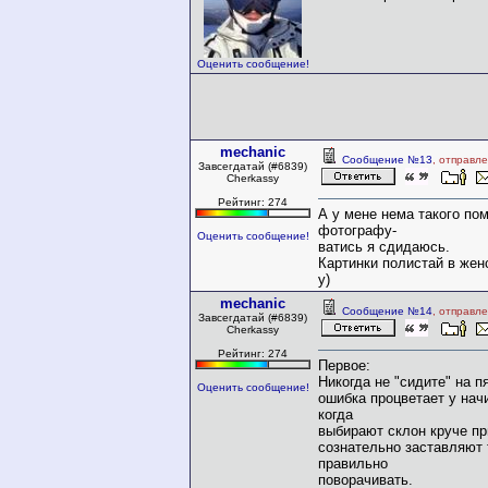
Оценить сообщение!
mechanic
Сообщение №13
, отправл
Завсегдатай (#6839)
Cherkassy
Рейтинг: 274
А у мене нема такого пом
фотографу-
Оценить сообщение!
ватись я сдидаюсь.
Картинки полистай в жен
у)
mechanic
Сообщение №14
, отправл
Завсегдатай (#6839)
Cherkassy
Рейтинг: 274
Первое:
Никогда не "сидите" на п
Оценить сообщение!
ошибка процветает у на
когда
выбирают склон круче пр
сознательно заставляют 
правильно
поворачивать.