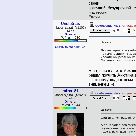
своей
красивой, безупречной т
мастером.
Удачи!
UncleStas
Сообщение №21
, отправл
Завсегдатай (#1206)
Киев
Отчеты
Рейтинг: 630
Цитата:
Оценить сообщение!
Любое серьезное учебно
не начать диспут с азо
идеальным резаным по
Это идеал к которому н
А-аа, я понял: это Механ
решил поучить Анютика а
к которому надо стремит
вниманием ;-)
miha181
Сообщение №22
, отправл
Завсегдатай (#3620)
Kharkov
Отчеты
Рейтинг: 344
Цитата:
Оригинал отправлен Un
А-аа, я понял: это Мех
поучить Анютика азам р
надо стремиться... ну 