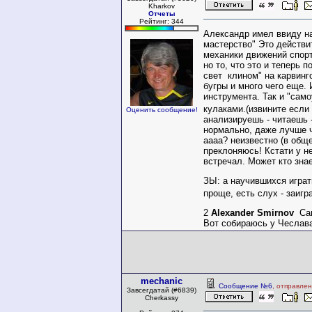
Kharkov
Отчеты
Рейтинг: 344
Александр имел ввиду на
мастерство" Это действи
механики движений спорт
но то, что это и теперь 
свет клином" на карвинго
бугры и много чего еще. 
инструмента. Так и "сам
кулаками.(извините если
Оценить сообщение!
анализируешь - читаешь -
нормально, даже лучше ч
аааа? неизвестно (в общ
преклоняюсь! Кстати у не
встречал. Может кто знае
ЗЫ: а научившихся играт
проще, есть слух - заиг
2
Alexander Smirnov
Саш
Вот собираюсь у Чеслава
mechanic
Сообщение №6
, отправле
Завсегдатай (#6839)
Cherkassy