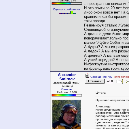
Рейтинг: 274
...пространные описания
И это почти за 20 лет.На
Оценки сообщения:
либо оной вовсе нет.На 
сравнили-как бы ерзаем 
таки правда.
Резюмируя статью Жубер
Слоноподобного,неуклюже
А дальше дело было мар
поворачивают,только пос
манер-"Жуйте Орбит и вас
А бугры? А мы их разрав
А ледок? А мы его разры
А целина? А мы вам еще 
А узкий коридор? А не к
Инфо:крутые инструктора
на французких горн. куро
Alexander
Сообщение №7
, отправле
Smirnov
Завсегдатай (#540)
Винница
Отчеты
Рейтинг: 1368
Цитата:
Оригинал отправлен mi
Александр
имел ввиду наверное д
мастерство" Это дейст
разбор механики движен
прочитал до конца, но т
однозначно, ведь не "
технике, а там все под
еще. И потом я же не г