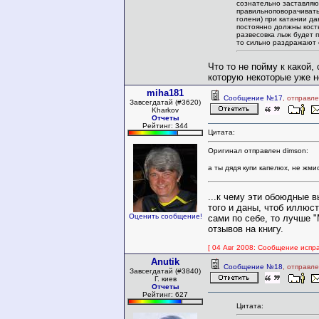
сознательно заставляют
правильноповорачивать
голени) при катании да
постоянно должны кость
развесовка лыж будет п
то сильно раздражают 
Что то не пойму к какой,
которую некоторые уже н
miha181
Сообщение №17
, отправл
Завсегдатай (#3620)
Kharkov
Отчеты
Рейтинг: 344
Цитата:
Оригинал отправлен dimson:
а ты дядя купи капелюх, не жми
...к чему эти обоюдные 
того и даны, чтоб иллюс
Оценить сообщение!
сами по себе, то лучше 
отзывов на книгу.
[ 04 Авг 2008: Сообщение испра
Anutik
Сообщение №18
, отправл
Завсегдатай (#3840)
Г. киев
Отчеты
Рейтинг: 627
Цитата: