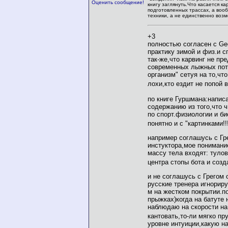
Оценить сообщение!
книгу заглянуть.Что касается ка
подготовленных трассах, а воо
техники, а не единственно воз
+3
полностью согласен с Geo
практику зимой и физ.и с
так-же,что карвинг не пр
современных лыжных поте
организм" сетуя на то,чт
лохи,кто ездит не попой
по книге Гуршмана:написа
содержанию из того,что 
по спорт.физиологии и б
понятно и с "картинками!!
например соглашусь с Гре
инстуктора,мое понимание
массу тела входят: туло
центра стопы бота и со
и не соглашусь с Грегом 
русские тренера игнорир
м на жестком покрытии.п
прыжках)когда на батуте
наблюдаю на скорости на
кантовать,то-ли мягко п
уровне интуиции,какую н