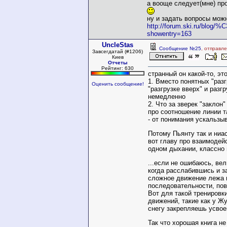
а вооще следует(мне) про
ну и задать вопросы мож
http://forum.ski.ru/b
showentry=163
UncleStas
Сообщение №25
, отправл
Завсегдатай (#1206)
Киев
Отчеты
Рейтинг: 630
странный он какой-то, эт
1. Вместо понятных "разг
Оценить сообщение!
"разгрузке вверх" и разгр
немедленно
2. Что за зверек "заклон
про соотношение линии та
- от понимания ускальзы
Потому Пьянту так и ниа
вот главу про взаимодейс
одном дыхании, классно 
...если не ошибаюсь, ве
когда расслабившись и з
сложное движение лежа 
последовательности, пов
Вот для такой тренировк
движений, такие как у Жу
снегу закрепляешь усвое
Так что хорошая книга не