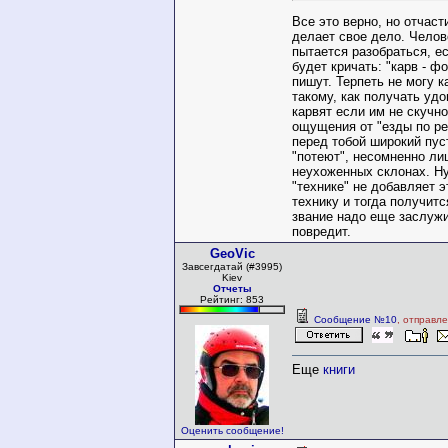
Все это верно, но отчаст
делает свое дело. Челов
пытается разобраться, е
будет кричать: "карв - фо
пишут. Терпеть не могу к
такому, как получать удо
карвят если им не скучно
ощущения от "езды по ре
перед тобой широкий пуст
"потеют", несомненно ли
неухоженных склонах. Ну
"технике" не добавляет 
технику и тогда получит
звание надо еще заслужит
повредит.
GeoVic
Завсегдатай (#3995)
Kiev
Отчеты
Рейтинг: 853
Сообщение №10
, отправл
Еще
книги
Оценить сообщение!