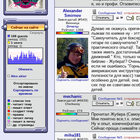
я, но и профи. Отзовитес
Alexander
Сообщение №2
, отправле
Smirnov
Завсегдатай (#540)
Винница
Отчеты
Сейчас на сайте
Думаю не окажусь оригин
Рейтинг: 1368
лыжам по книжке ну - эт
Свернуть
188 guests
"Самоучитель для боксер
(рекорд: 2321)
гитаре по самоучителю? 
1 users
(рекорд: 1)
практического опыта)!. Т
также иметь достаточный
движений." Кто, только 
библию - Жубера!? Очень
если не ошибаюсь "Горны
Обновить
американских инструктор
полезности для масс) так
Alex.skier
особенно для детей, она
Оценить сообщение!
Отсортировано
сих пор ее советами осо
по имени
детей.
Сортировать по
времени
mechanic
Сообщение №3
, отправле
Завсегдатай (#6839)
- список тем
Cherkassy
- читает тему
- пишет ответ
Рейтинг: 274
- создает тему
Прочитал Жубера (Самоу
- правка
- читает личку
Мне понятно все,т.к. опи
Оценить сообщение!
- пишет в личку
Ну и опыт, конечно(катаю
- др. страницы
Сейчас-проще,снимайте с
miha181
Сообщение №5
, отправле
Завсегдатай (#3620)